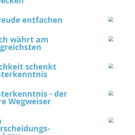
ecken
reude entfachen
ich währt am
lgreichsten
ichkeit schenkt
sterkenntnis
sterkenntnis - der
re Wegweiser
n
rscheidungs-